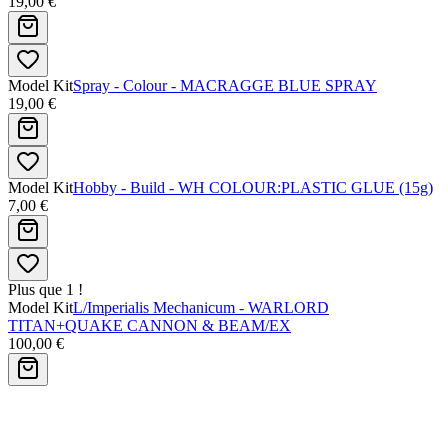
19,00 €
Model Kit
Spray - Colour - MACRAGGE BLUE SPRAY
19,00 €
Model Kit
Hobby - Build - WH COLOUR:PLASTIC GLUE (15g)
7,00 €
Plus que 1 !
Model Kit
L/Imperialis Mechanicum - WARLORD
TITAN+QUAKE CANNON & BEAM/EX
100,00 €