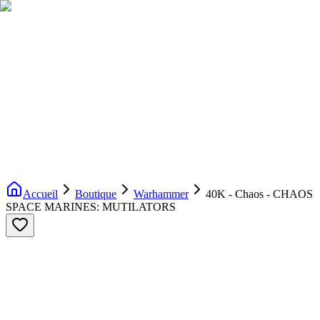
Livraison gratuite dès 200€ d'achat
Voir la boutique
→
Accueil
Nouveautés
Boutique
Licences
À propos
Contact
Evenement
FR
Accueil
Boutique
Warhammer
40K - Chaos - CHAOS
SPACE MARINES: MUTILATORS