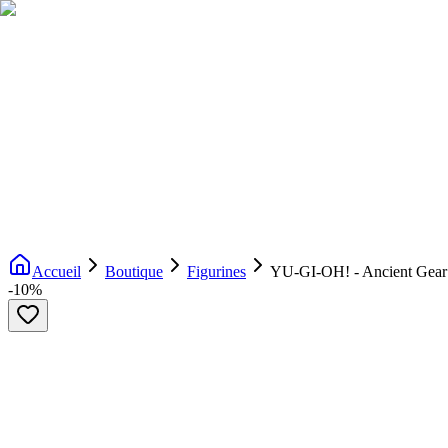
Livraison gratuite dès 200€ d'achat
Voir la boutique
→
Accueil
Nouveautés
Boutique
Licences
À propos
Contact
Evenement
FR
Accueil
Boutique
Figurines
YU-GI-OH! - Ancient Gear 
-
10
%