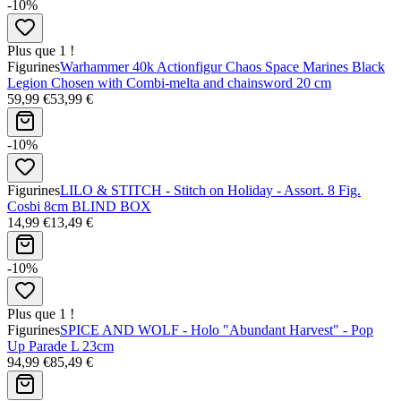
-10%
Plus que 1 !
Figurines
Warhammer 40k Actionfigur Chaos Space Marines Black
Legion Chosen with Combi-melta and chainsword 20 cm
59,99 €
53,99 €
-10%
Figurines
LILO & STITCH - Stitch on Holiday - Assort. 8 Fig.
Cosbi 8cm BLIND BOX
14,99 €
13,49 €
-10%
Plus que 1 !
Figurines
SPICE AND WOLF - Holo "Abundant Harvest" - Pop
Up Parade L 23cm
94,99 €
85,49 €