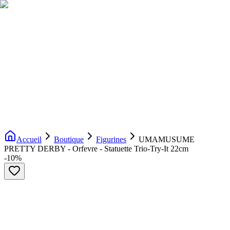
Livraison gratuite dès 200€ d'achat
Voir la boutique
→
Accueil
Nouveautés
Boutique
Licences
À propos
Contact
Evenement
FR
Accueil
Boutique
Figurines
UMAMUSUME
PRETTY DERBY - Orfevre - Statuette Trio-Try-It 22cm
-
10
%