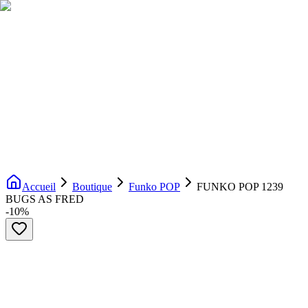
Livraison gratuite dès 200€ d'achat
Voir la boutique
→
Accueil
Nouveautés
Boutique
Licences
À propos
Contact
Evenement
FR
Accueil
Boutique
Funko POP
FUNKO POP 1239
BUGS AS FRED
-
10
%