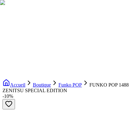
Livraison gratuite dès 200€ d'achat
Voir la boutique
→
Accueil
Nouveautés
Boutique
Licences
À propos
Contact
Evenement
FR
Accueil
Boutique
Funko POP
FUNKO POP 1488
ZENITSU SPECIAL EDITION
-
10
%