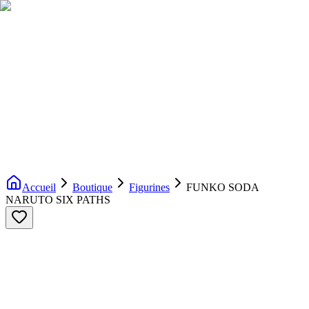
Livraison gratuite dès 200€ d'achat
Voir la boutique
→
Accueil
Nouveautés
Boutique
Licences
À propos
Contact
Evenement
FR
Accueil
Boutique
Figurines
FUNKO SODA
NARUTO SIX PATHS