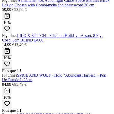
Figurines
Warhammer 40k Actionfigur Chaos Space Marines Black
Legion Chosen with Combi-melta and chainsword 20 cm
59,99 €
53,99 €
-10%
Figurines
LILO & STITCH - Stitch on Holiday - Assort. 8 Fig.
Cosbi 8cm BLIND BOX
14,99 €
13,49 €
-10%
Plus que 1 !
Figurines
SPICE AND WOLF - Holo "Abundant Harvest" - Pop
Up Parade L 23cm
94,99 €
85,49 €
-10%
Plus que 1 !