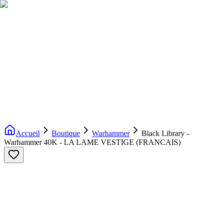
Livraison gratuite dès 200€ d'achat
Voir la boutique
→
Accueil
Nouveautés
Boutique
Licences
À propos
Contact
Evenement
FR
Accueil
Boutique
Warhammer
Black Library -
Warhammer 40K - LA LAME VESTIGE (FRANCAIS)