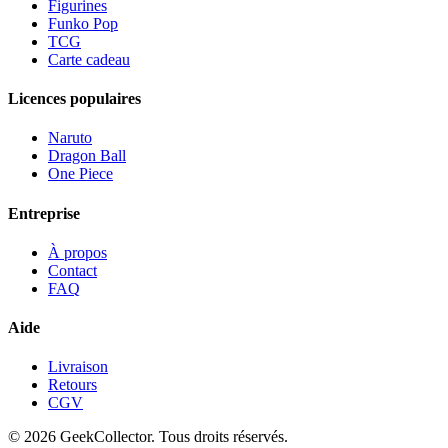
Figurines
Funko Pop
TCG
Carte cadeau
Licences populaires
Naruto
Dragon Ball
One Piece
Entreprise
À propos
Contact
FAQ
Aide
Livraison
Retours
CGV
© 2026 GeekCollector. Tous droits réservés.