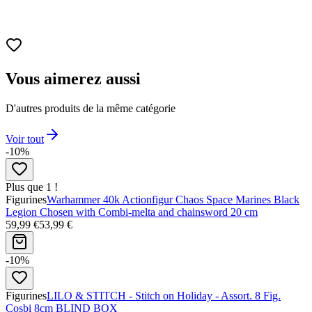
Matériau
PVC transparent (Clearise).
Vous aimerez aussi
D'autres produits de la même catégorie
Voir tout
-10%
Plus que 1 !
Figurines
Warhammer 40k Actionfigur Chaos Space Marines Black
Legion Chosen with Combi-melta and chainsword 20 cm
59,99 €
53,99 €
-10%
Figurines
LILO & STITCH - Stitch on Holiday - Assort. 8 Fig.
Cosbi 8cm BLIND BOX