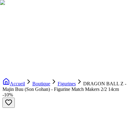
Livraison gratuite dès 200€ d'achat
Voir la boutique
→
Accueil
Nouveautés
Boutique
Licences
À propos
Contact
Evenement
FR
Accueil
Boutique
Figurines
DRAGON BALL Z -
Majin Buu (Son Gohan) - Figurine Match Makers 2/2 14cm
-
10
%