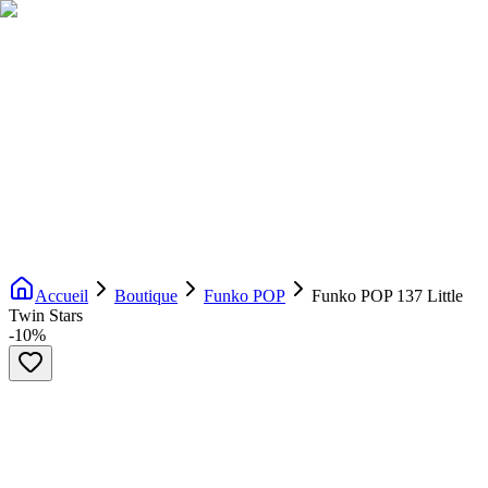
Livraison gratuite dès 200€ d'achat
Voir la boutique
→
Accueil
Nouveautés
Boutique
Licences
À propos
Contact
Evenement
FR
Accueil
Boutique
Funko POP
Funko POP 137 Little
Twin Stars
-
10
%