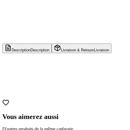
Description
Description
Livraison & Retours
Livraison
Titre
DRAGON BALL : Sparking! ZERO
Développeur
Spike Chunsoft
Éditeur
Bandai Namco Entertainment
Plateformes
PlayStation 5
Genre
Jeu de combat
Moteur de jeu
Unreal Engine 5
Vous aimerez aussi
D'autres produits de la même catégorie