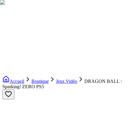
Livraison gratuite dès 200€ d'achat
Voir la boutique
→
Accueil
Nouveautés
Boutique
Licences
À propos
Contact
Evenement
FR
Accueil
Boutique
Jeux Vidéo
DRAGON BALL :
Sparking! ZERO PS5