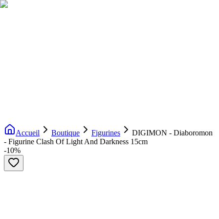
Livraison gratuite dès 200€ d'achat
Voir la boutique
→
Accueil
Nouveautés
Boutique
Licences
À propos
Contact
Evenement
FR
Accueil
Boutique
Figurines
DIGIMON - Diaboromon
- Figurine Clash Of Light And Darkness 15cm
-
10
%