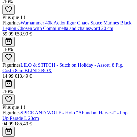
-10%
Plus que 1 !
Figurines
Warhammer 40k Actionfigur Chaos Space Marines Black
Legion Chosen with Combi-melta and chainsword 20 cm
59,99 €
53,99 €
-10%
Figurines
LILO & STITCH - Stitch on Holiday - Assort. 8 Fig.
Cosbi 8cm BLIND BOX
14,99 €
13,49 €
-10%
Plus que 1 !
Figurines
SPICE AND WOLF - Holo "Abundant Harvest" - Pop
Up Parade L 23cm
94,99 €
85,49 €