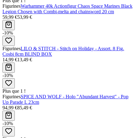
Plus que 1 !
Figurines
Warhammer 40k Actionfigur Chaos Space Marines Black
Legion Chosen with Combi-melta and chainsword 20 cm
59,99 €
53,99 €
-10%
Figurines
LILO & STITCH - Stitch on Holiday - Assort. 8 Fig.
Cosbi 8cm BLIND BOX
14,99 €
13,49 €
-10%
Plus que 1 !
Figurines
SPICE AND WOLF - Holo "Abundant Harvest" - Pop
Up Parade L 23cm
94,99 €
85,49 €
-10%