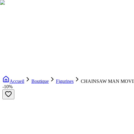
Livraison gratuite dès 200€ d'achat
Voir la boutique
→
Accueil
Nouveautés
Boutique
Licences
À propos
Contact
Evenement
FR
Accueil
Boutique
Figurines
CHAINSAW MAN MOVIE - Re
-
10
%