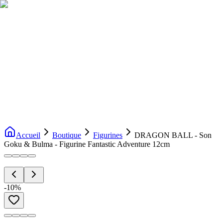
Livraison gratuite dès 200€ d'achat
Voir la boutique
→
Accueil
Nouveautés
Boutique
Licences
À propos
Contact
Evenement
FR
Accueil
Boutique
Figurines
DRAGON BALL - Son
Goku & Bulma - Figurine Fantastic Adventure 12cm
-
10
%