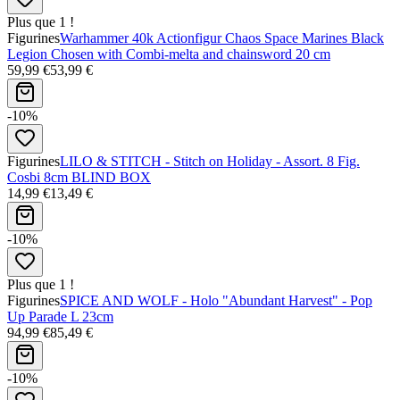
Plus que 1 !
Figurines
Warhammer 40k Actionfigur Chaos Space Marines Black
Legion Chosen with Combi-melta and chainsword 20 cm
59,99 €
53,99 €
-10%
Figurines
LILO & STITCH - Stitch on Holiday - Assort. 8 Fig.
Cosbi 8cm BLIND BOX
14,99 €
13,49 €
-10%
Plus que 1 !
Figurines
SPICE AND WOLF - Holo "Abundant Harvest" - Pop
Up Parade L 23cm
94,99 €
85,49 €
-10%