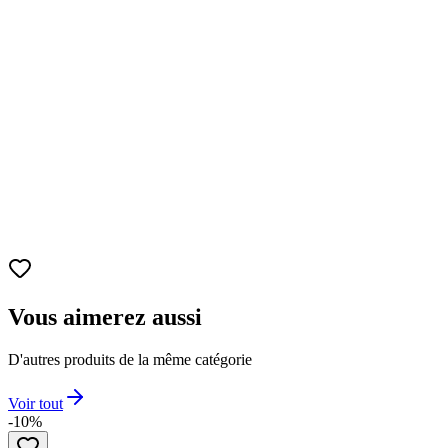
Nom du produit
Dragon Ball - Son Goku & Bulma - Fantastic
Adventure
Franchise
Dragon Ball
Personnages principaux
Son Goku et Bulma
Dimensions
Environ 12 cm.
Matériaux
PVC et ABS.
Vous aimerez aussi
D'autres produits de la même catégorie
Voir tout
-10%