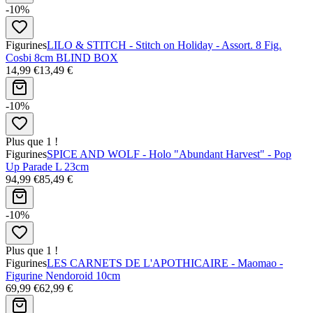
-10%
Figurines
LILO & STITCH - Stitch on Holiday - Assort. 8 Fig.
Cosbi 8cm BLIND BOX
14,99 €
13,49 €
-10%
Plus que 1 !
Figurines
SPICE AND WOLF - Holo "Abundant Harvest" - Pop
Up Parade L 23cm
94,99 €
85,49 €
-10%
Plus que 1 !
Figurines
LES CARNETS DE L'APOTHICAIRE - Maomao -
Figurine Nendoroid 10cm
69,99 €
62,99 €