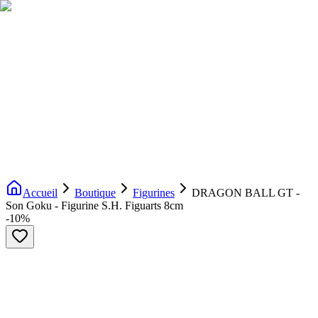
Livraison gratuite dès 200€ d'achat
Voir la boutique
→
Accueil
Nouveautés
Boutique
Licences
À propos
Contact
Evenement
FR
Accueil
Boutique
Figurines
DRAGON BALL GT -
Son Goku - Figurine S.H. Figuarts 8cm
-
10
%