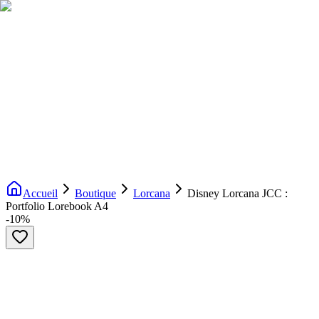
Livraison gratuite dès 200€ d'achat
Voir la boutique
→
Accueil
Nouveautés
Boutique
Licences
À propos
Contact
Evenement
FR
Accueil
Boutique
Lorcana
Disney Lorcana JCC :
Portfolio Lorebook A4
-
10
%