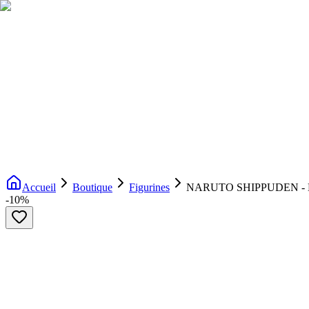
Livraison gratuite dès 200€ d'achat
Voir la boutique
→
Accueil
Nouveautés
Boutique
Licences
À propos
Contact
Evenement
FR
Accueil
Boutique
Figurines
NARUTO SHIPPUDEN - Naru
-
10
%