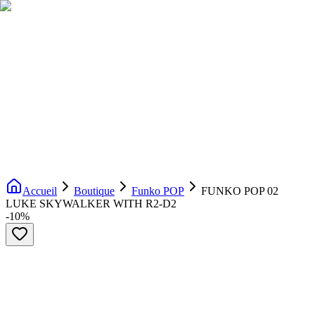
Livraison gratuite dès 200€ d'achat
Voir la boutique
→
Accueil
Nouveautés
Boutique
Licences
À propos
Contact
Evenement
FR
Accueil
Boutique
Funko POP
FUNKO POP 02
LUKE SKYWALKER WITH R2-D2
-
10
%