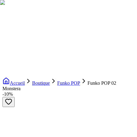
Livraison gratuite dès 200€ d'achat
Voir la boutique
→
Accueil
Nouveautés
Boutique
Licences
À propos
Contact
Evenement
FR
Accueil
Boutique
Funko POP
Funko POP 02
Monstera
-
10
%