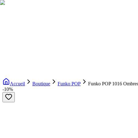
Livraison gratuite dès 200€ d'achat
Voir la boutique
→
Accueil
Nouveautés
Boutique
Licences
À propos
Contact
Evenement
FR
Accueil
Boutique
Funko POP
Funko POP 1016 Ombre
-
10
%