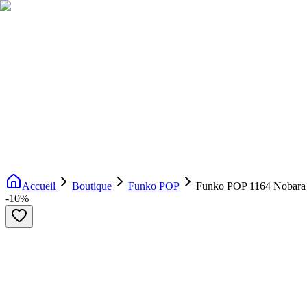
Livraison gratuite dès 200€ d'achat
Voir la boutique
→
Accueil
Nouveautés
Boutique
Licences
À propos
Contact
Evenement
FR
Accueil
Boutique
Funko POP
Funko POP 1164 Nobara 
-
10
%