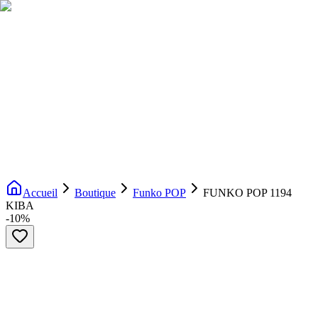
Livraison gratuite dès 200€ d'achat
Voir la boutique
→
Accueil
Nouveautés
Boutique
Licences
À propos
Contact
Evenement
FR
Accueil
Boutique
Funko POP
FUNKO POP 1194
KIBA
-
10
%