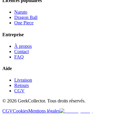
Licences populaires
Naruto
Dragon Ball
One Piece
Entreprise
À propos
Contact
FAQ
Aide
Livraison
Retours
CGV
© 2026 GeekCollector. Tous droits réservés.
CGV
Cookies
Mentions légales