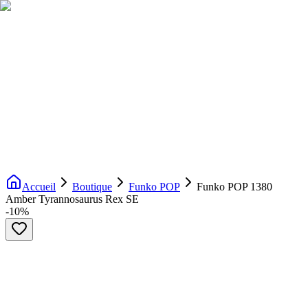
Livraison gratuite dès 200€ d'achat
Voir la boutique
→
Accueil
Nouveautés
Boutique
Licences
À propos
Contact
Evenement
FR
Accueil
Boutique
Funko POP
Funko POP 1380
Amber Tyrannosaurus Rex SE
-
10
%