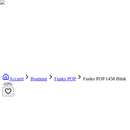
Livraison gratuite dès 200€ d'achat
Voir la boutique
→
Accueil
Nouveautés
Boutique
Licences
À propos
Contact
Evenement
FR
Accueil
Boutique
Funko POP
Funko POP 1458 Blink
-
10
%