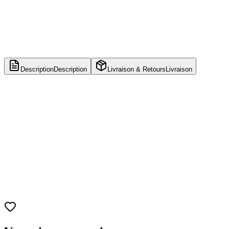
Description
Description
Livraison & Retours
Livraison
Nom
Blink
Numéro
1458
Franchise
X-Men (Age of Apocalypse)
Marque
Funko
Taille
Environ 9,5 cm
Matériau
Vinyle
Catégorie
Marvel