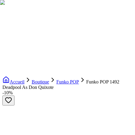
Livraison gratuite dès 200€ d'achat
Voir la boutique
→
Accueil
Nouveautés
Boutique
Licences
À propos
Contact
Evenement
FR
Accueil
Boutique
Funko POP
Funko POP 1492
Deadpool As Don Quixote
-
10
%