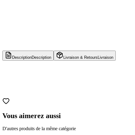
Description
Description
Livraison & Retours
Livraison
🏇 Personnage
Deadpool, le mercenaire le plus déjanté de Marvel,
revisité en Don Quichotte, le célèbre chevalier errant de la littérature
espagnole.
📏 Dimensions
Figurine bobblehead en vinyle d’environ 10,2 cm
Vous aimerez aussi
D'autres produits de la même catégorie