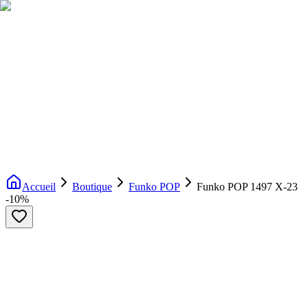
Livraison gratuite dès 200€ d'achat
Voir la boutique
→
Accueil
Nouveautés
Boutique
Licences
À propos
Contact
Evenement
FR
Accueil
Boutique
Funko POP
Funko POP 1497 X-23
-
10
%