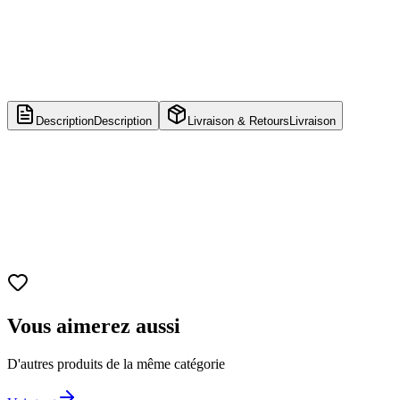
Description
Description
Livraison & Retours
Livraison
Nom du produit
Funko POP! Marvel - Deadpool & Wolverine - X-
23
Numéro
1497
Franchise
Marvel
Personnage principal
X-23 (Laura Kinney)
Dimensions
Environ 9,5 cm
Vous aimerez aussi
D'autres produits de la même catégorie