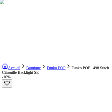
Livraison gratuite dès 200€ d'achat
Voir la boutique
→
Accueil
Nouveautés
Boutique
Licences
À propos
Contact
Evenement
FR
Accueil
Boutique
Funko POP
Funko POP 1498 Stitch
Citrouille Backlight SE
-
10
%