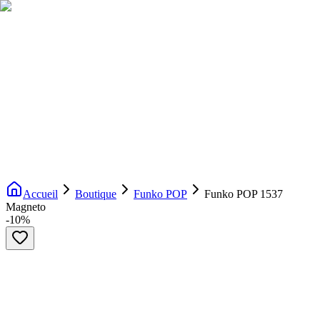
Livraison gratuite dès 200€ d'achat
Voir la boutique
→
Accueil
Nouveautés
Boutique
Licences
À propos
Contact
Evenement
FR
Accueil
Boutique
Funko POP
Funko POP 1537
Magneto
-
10
%