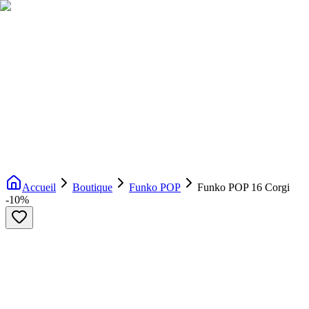
Livraison gratuite dès 200€ d'achat
Voir la boutique
→
Accueil
Nouveautés
Boutique
Licences
À propos
Contact
Evenement
FR
Accueil
Boutique
Funko POP
Funko POP 16 Corgi
-
10
%