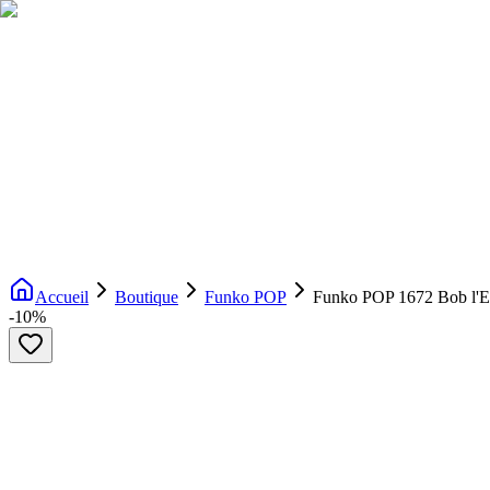
Livraison gratuite dès 200€ d'achat
Voir la boutique
→
Accueil
Nouveautés
Boutique
Licences
À propos
Contact
Evenement
FR
Accueil
Boutique
Funko POP
Funko POP 1672 Bob l'
-
10
%