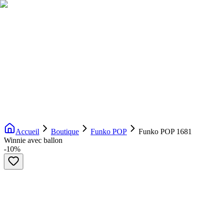
Livraison gratuite dès 200€ d'achat
Voir la boutique
→
Accueil
Nouveautés
Boutique
Licences
À propos
Contact
Evenement
FR
Accueil
Boutique
Funko POP
Funko POP 1681
Winnie avec ballon
-
10
%