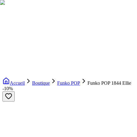
Livraison gratuite dès 200€ d'achat
Voir la boutique
→
Accueil
Nouveautés
Boutique
Licences
À propos
Contact
Evenement
FR
Accueil
Boutique
Funko POP
Funko POP 1844 Ellie
-
10
%