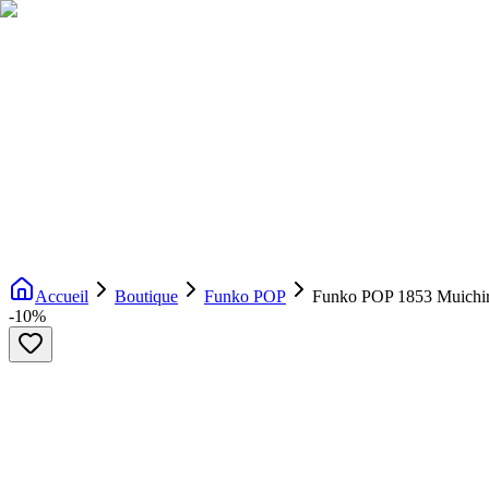
Livraison gratuite dès 200€ d'achat
Voir la boutique
→
Accueil
Nouveautés
Boutique
Licences
À propos
Contact
Evenement
FR
Accueil
Boutique
Funko POP
Funko POP 1853 Muichi
-
10
%