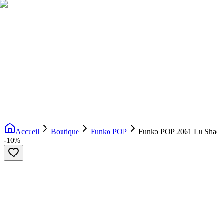
Livraison gratuite dès 200€ d'achat
Voir la boutique
→
Accueil
Nouveautés
Boutique
Licences
À propos
Contact
Evenement
FR
Accueil
Boutique
Funko POP
Funko POP 2061 Lu Sha
-
10
%