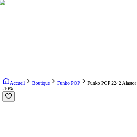
Livraison gratuite dès 200€ d'achat
Voir la boutique
→
Accueil
Nouveautés
Boutique
Licences
À propos
Contact
Evenement
FR
Accueil
Boutique
Funko POP
Funko POP 2242 Alastor
-
10
%