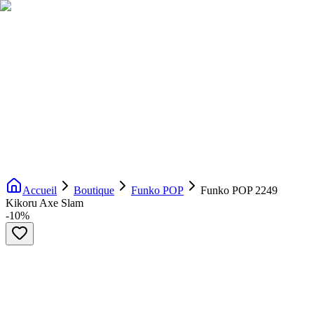
Livraison gratuite dès 200€ d'achat
Voir la boutique
→
Accueil
Nouveautés
Boutique
Licences
À propos
Contact
Evenement
FR
Accueil
Boutique
Funko POP
Funko POP 2249
Kikoru Axe Slam
-
10
%