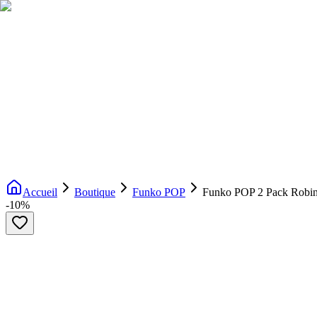
Livraison gratuite dès 200€ d'achat
Voir la boutique
→
Accueil
Nouveautés
Boutique
Licences
À propos
Contact
Evenement
FR
Accueil
Boutique
Funko POP
Funko POP 2 Pack Robin
-
10
%