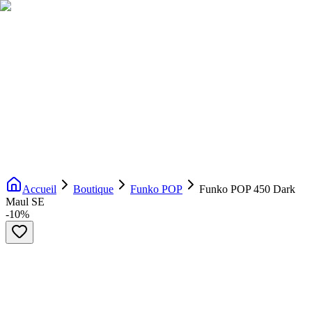
Livraison gratuite dès 200€ d'achat
Voir la boutique
→
Accueil
Nouveautés
Boutique
Licences
À propos
Contact
Evenement
FR
Accueil
Boutique
Funko POP
Funko POP 450 Dark
Maul SE
-
10
%