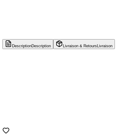
Description
Description
Livraison & Retours
Livraison
Taille
16 cm
Matière
Vinyle
Marque
POP
Série
Star Wars Clone Wars