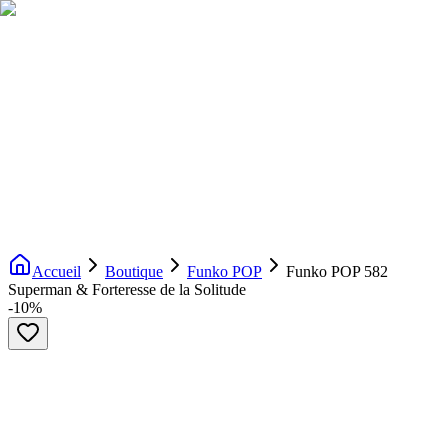
Livraison gratuite dès 200€ d'achat
Voir la boutique
→
Accueil
Nouveautés
Boutique
Licences
À propos
Contact
Evenement
FR
Accueil
Boutique
Funko POP
Funko POP 582
Superman & Forteresse de la Solitude
-
10
%