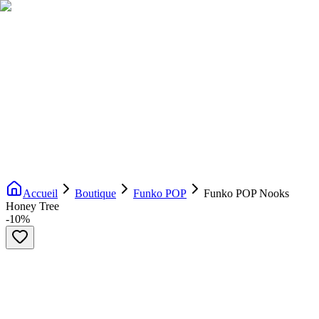
Livraison gratuite dès 200€ d'achat
Voir la boutique
→
Accueil
Nouveautés
Boutique
Licences
À propos
Contact
Evenement
FR
Accueil
Boutique
Funko POP
Funko POP Nooks
Honey Tree
-
10
%