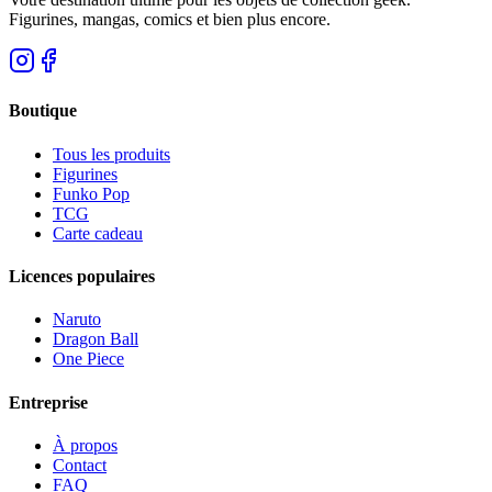
Figurines, mangas, comics et bien plus encore.
Boutique
Tous les produits
Figurines
Funko Pop
TCG
Carte cadeau
Licences populaires
Naruto
Dragon Ball
One Piece
Entreprise
À propos
Contact
FAQ