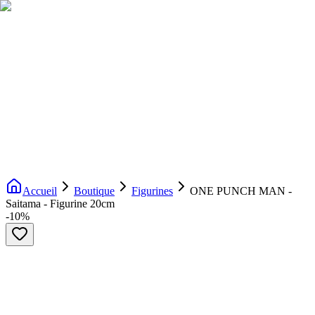
Livraison gratuite dès 200€ d'achat
Voir la boutique
→
Accueil
Nouveautés
Boutique
Licences
À propos
Contact
Evenement
FR
Accueil
Boutique
Figurines
ONE PUNCH MAN -
Saitama - Figurine 20cm
-
10
%