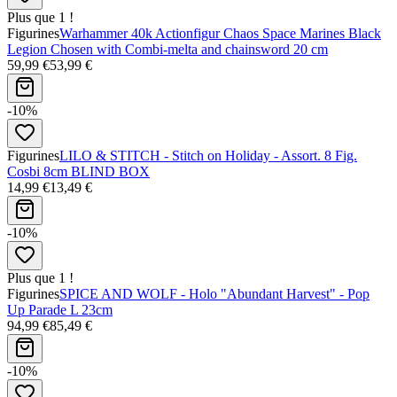
Plus que 1 !
Figurines
Warhammer 40k Actionfigur Chaos Space Marines Black
Legion Chosen with Combi-melta and chainsword 20 cm
59,99 €
53,99 €
-10%
Figurines
LILO & STITCH - Stitch on Holiday - Assort. 8 Fig.
Cosbi 8cm BLIND BOX
14,99 €
13,49 €
-10%
Plus que 1 !
Figurines
SPICE AND WOLF - Holo "Abundant Harvest" - Pop
Up Parade L 23cm
94,99 €
85,49 €
-10%