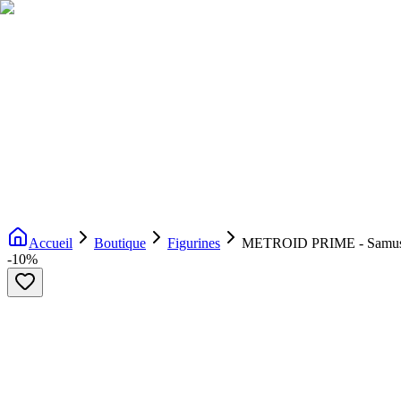
Livraison gratuite dès 200€ d'achat
Voir la boutique
→
Accueil
Nouveautés
Boutique
Licences
À propos
Contact
Evenement
FR
Accueil
Boutique
Figurines
METROID PRIME - Samus "Gr
-
10
%