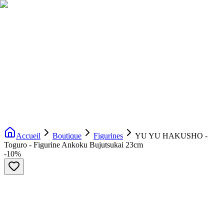
Livraison gratuite dès 200€ d'achat
Voir la boutique
→
Accueil
Nouveautés
Boutique
Licences
À propos
Contact
Evenement
FR
Accueil
Boutique
Figurines
YU YU HAKUSHO -
Toguro - Figurine Ankoku Bujutsukai 23cm
-
10
%