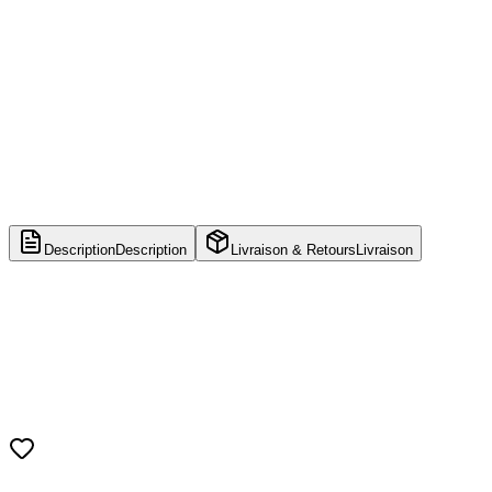
Description
Description
Livraison & Retours
Livraison
Nom du personnage
Toguro (Younger)
Franchise
Yu Yu Hakusho
Fabricant
Banpresto / Bandai Spirits
Catégorie
Figurine de collection
Taille
23 cm
Matériau
PVC