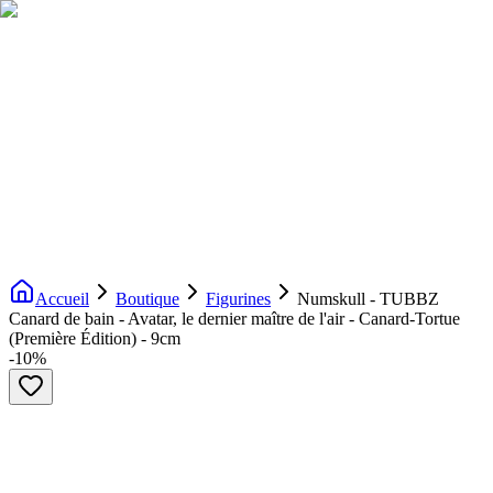
Livraison gratuite dès 200€ d'achat
Voir la boutique
→
Accueil
Nouveautés
Boutique
Licences
À propos
Contact
Evenement
FR
Accueil
Boutique
Figurines
Numskull - TUBBZ
Canard de bain - Avatar, le dernier maître de l'air - Canard-Tortue
(Première Édition) - 9cm
-
10
%