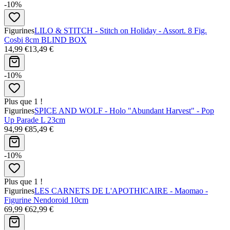
-10%
Figurines
LILO & STITCH - Stitch on Holiday - Assort. 8 Fig.
Cosbi 8cm BLIND BOX
14,99 €
13,49 €
-10%
Plus que 1 !
Figurines
SPICE AND WOLF - Holo "Abundant Harvest" - Pop
Up Parade L 23cm
94,99 €
85,49 €
-10%
Plus que 1 !
Figurines
LES CARNETS DE L'APOTHICAIRE - Maomao -
Figurine Nendoroid 10cm
69,99 €
62,99 €