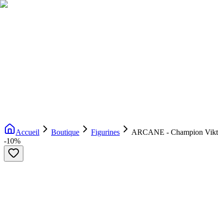
Livraison gratuite dès 200€ d'achat
Voir la boutique
→
Accueil
Nouveautés
Boutique
Licences
À propos
Contact
Evenement
FR
Accueil
Boutique
Figurines
ARCANE - Champion Vikto
-
10
%