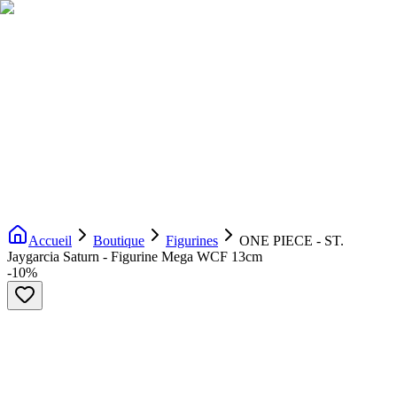
Livraison gratuite dès 200€ d'achat
Voir la boutique
→
Accueil
Nouveautés
Boutique
Licences
À propos
Contact
Evenement
FR
Accueil
Boutique
Figurines
ONE PIECE - ST.
Jaygarcia Saturn - Figurine Mega WCF 13cm
-
10
%