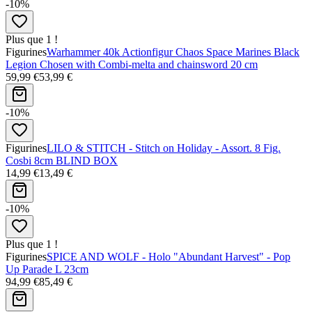
-10%
Plus que 1 !
Figurines
Warhammer 40k Actionfigur Chaos Space Marines Black
Legion Chosen with Combi-melta and chainsword 20 cm
59,99 €
53,99 €
-10%
Figurines
LILO & STITCH - Stitch on Holiday - Assort. 8 Fig.
Cosbi 8cm BLIND BOX
14,99 €
13,49 €
-10%
Plus que 1 !
Figurines
SPICE AND WOLF - Holo "Abundant Harvest" - Pop
Up Parade L 23cm
94,99 €
85,49 €